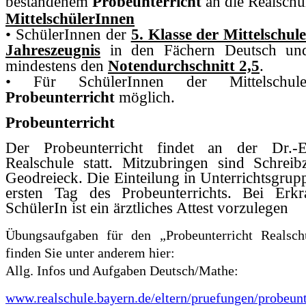
bestandenem
Probeunterricht
an die Realschul
MittelschülerInnen
• SchülerInnen der
5. Klasse der Mittelschul
Jahreszeugnis
in den Fächern Deutsch un
mindestens den
Notendurchschnitt 2,5
.
• Für SchülerInnen der Mittelsch
Probeunterricht
möglich.
Probeunterricht
Der Probeunterricht findet an der Dr.-Er
Realschule statt. Mitzubringen sind Schrei
Geodreieck. Die Einteilung in Unterrichtsgrup
ersten Tag des Probeunterrichts. Bei Erk
SchülerIn ist ein ärztliches Attest vorzulegen
Übungsaufgaben für den „Probeunterricht Realsch
finden Sie unter anderem hier:
Allg. Infos und Aufgaben Deutsch/Mathe:
www.realschule.bayern.de/eltern/pruefungen/probeunt