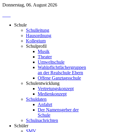
Donnerstag, 06. August 2026
Schule
Schulleitung
Hausordnung
Kollegium
Schulprofil
Musik
Theater
Umweltschule
Wahlpflichtfächergruppen
an der Realschule Ebern
Offene Ganztagsschule
Schulentwicklung
Vertretungskonzept
Medienkonzept
Schuldaten
Anfahrt
Der Namensgeber der
Schule
Schulnachrichten
Schüler
SMV