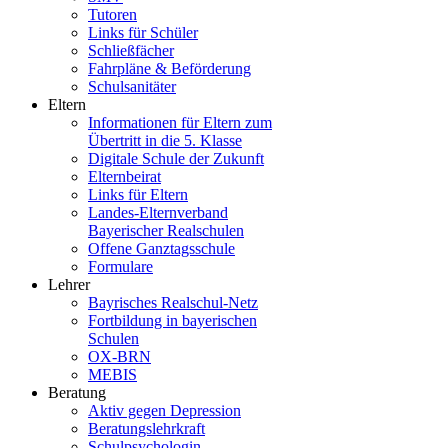
Tutoren
Links für Schüler
Schließfächer
Fahrpläne & Beförderung
Schulsanitäter
Eltern
Informationen für Eltern zum
Übertritt in die 5. Klasse
Digitale Schule der Zukunft
Elternbeirat
Links für Eltern
Landes-Elternverband
Bayerischer Realschulen
Offene Ganztagsschule
Formulare
Lehrer
Bayrisches Realschul-Netz
Fortbildung in bayerischen
Schulen
OX-BRN
MEBIS
Beratung
Aktiv gegen Depression
Beratungslehrkraft
Schulpsychologin